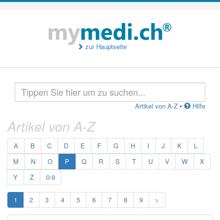
zur Hauptseite
Artikel von A-Z
•
Hilfe
Artikel von A-Z
A
B
C
D
E
F
G
H
I
J
K
L
M
N
O
P
Q
R
S
T
U
V
W
X
Y
Z
0-9
1
2
3
4
5
6
7
8
9
>