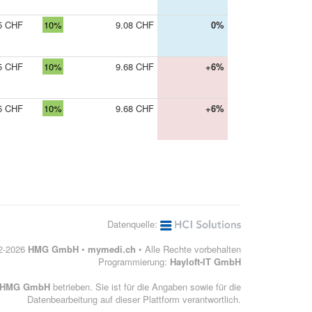
5 CHF
10%
9.08 CHF
0%
5 CHF
10%
9.68 CHF
+6%
5 CHF
10%
9.68 CHF
+6%
Datenquelle:
12-2026
HMG GmbH
•
mymedi.ch
• Alle Rechte vorbehalten
Programmierung:
Hayloft-IT GmbH
HMG GmbH
betrieben. Sie ist für die Angaben sowie für die
Datenbearbeitung auf dieser Plattform verantwortlich.