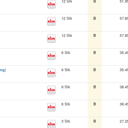
12 Stk
B
51.9
12 Stk
B
57.8
12 Stk
B
57.8
6 Stk
B
35.4
mg)
6 Stk
B
35.4
6 Stk
B
38.4
6 Stk
B
38.4
3 Stk
B
27.2