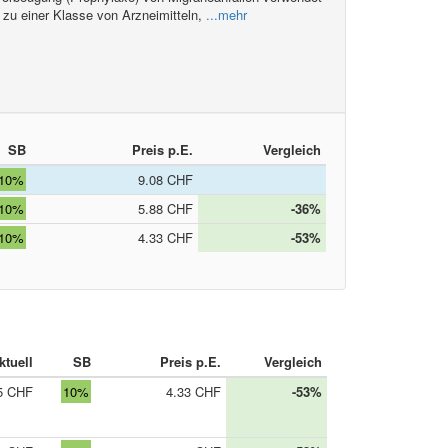
 zu einer Klasse von Arzneimitteln,
...mehr
SB
Preis p.E.
Vergleich
10%
9.08 CHF
10%
5.88 CHF
-36%
10%
4.33 CHF
-53%
ktuell
SB
Preis p.E.
Vergleich
5 CHF
10%
4.33 CHF
-53%