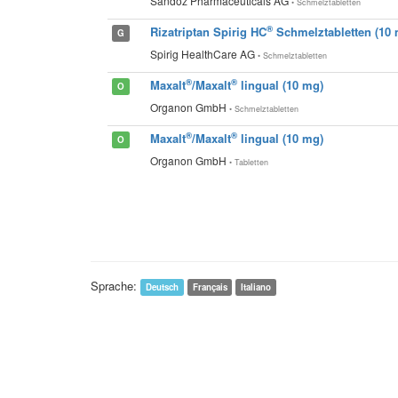
Sandoz Pharmaceuticals AG
• Schmelztabletten
®
Rizatriptan Spirig HC
Schmelztabletten (10 
G
Spirig HealthCare AG
• Schmelztabletten
®
®
Maxalt
/Maxalt
lingual (10 mg)
O
Organon GmbH
• Schmelztabletten
®
®
Maxalt
/Maxalt
lingual (10 mg)
O
Organon GmbH
• Tabletten
Sprache:
Deutsch
Français
Italiano