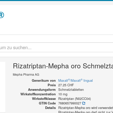
Rizatriptan-Mepha oro Schmelzt
Mepha Pharma AG
®
®
Generikum von
Maxalt
/Maxalt
lingual
Preis
27.25 CHF
Anwendungsform
Schmelztabletten
Wirkstoffkonzentration
10 mg
Wirkstoffklasse
Rizatriptan (N02CC04)
GTIN Code
7680657990027
Details
Rizatriptan-Mepha oro wird verwende
Rizatriptan-Mepha oro darf nicht zur