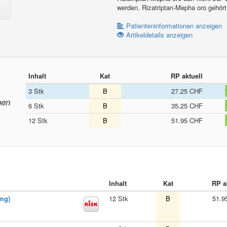
werden. Rizatriptan-Mepha oro gehört
Patienteninformationen anzeigen
Artikeldetails anzeigen
Inhalt
Kat
RP aktuell
3 Stk
B
27.25 CHF
nen
6 Stk
B
35.25 CHF
12 Stk
B
51.95 CHF
Inhalt
Kat
RP a
mg)
12 Stk
B
51.9