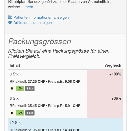
Rizatriptan Sandoz gehört zu einer Klasse von Arzneimitteln,
welche
...mehr
Patienteninformationen anzeigen
Artikeldetails anzeigen
Packungsgrössen
Klicken Sie auf eine Packungsgrösse für einen
Preisvergleich.
Inhalt
Vergleich
3 Stk
+109%
RP aktuell:
27.25 CHF
•
Preis p.E.:
9.08 CHF
B
10%
3 Stk
6 Stk
+36%
RP aktuell:
35.45 CHF
•
Preis p.E.:
5.91 CHF
B
10%
6 Stk
12 Stk
RP aktuell:
51.95 CHF
•
Preis p.E.:
4.33 CHF