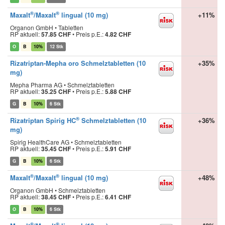
®
®
Maxalt
/Maxalt
lingual (10 mg)
+11%
Organon GmbH • Tabletten
RP aktuell:
57.85 CHF
•
Preis p.E.:
4.82 CHF
O
B
10%
12 Stk
Rizatriptan-Mepha oro Schmelztabletten (10
+35%
mg)
Mepha Pharma AG • Schmelztabletten
RP aktuell:
35.25 CHF
•
Preis p.E.:
5.88 CHF
G
B
10%
6 Stk
®
Rizatriptan Spirig HC
Schmelztabletten (10
+36%
mg)
Spirig HealthCare AG • Schmelztabletten
RP aktuell:
35.45 CHF
•
Preis p.E.:
5.91 CHF
G
B
10%
6 Stk
®
®
Maxalt
/Maxalt
lingual (10 mg)
+48%
Organon GmbH • Schmelztabletten
RP aktuell:
38.45 CHF
•
Preis p.E.:
6.41 CHF
O
B
10%
6 Stk
®
®