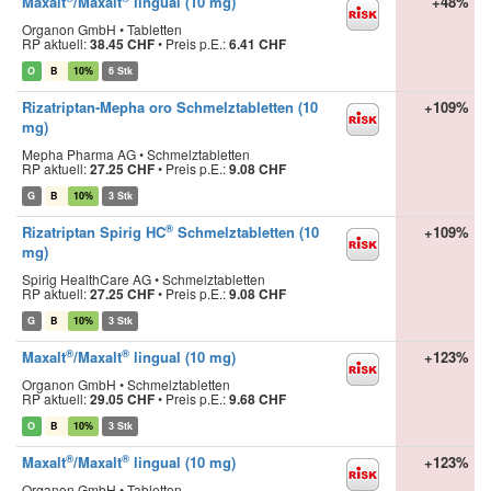
Maxalt
/Maxalt
lingual (10 mg)
+48%
Organon GmbH • Tabletten
RP aktuell:
38.45 CHF
•
Preis p.E.:
6.41 CHF
O
B
10%
6 Stk
Rizatriptan-Mepha oro Schmelztabletten (10
+109%
mg)
Mepha Pharma AG • Schmelztabletten
RP aktuell:
27.25 CHF
•
Preis p.E.:
9.08 CHF
G
B
10%
3 Stk
®
Rizatriptan Spirig HC
Schmelztabletten (10
+109%
mg)
Spirig HealthCare AG • Schmelztabletten
RP aktuell:
27.25 CHF
•
Preis p.E.:
9.08 CHF
G
B
10%
3 Stk
®
®
Maxalt
/Maxalt
lingual (10 mg)
+123%
Organon GmbH • Schmelztabletten
RP aktuell:
29.05 CHF
•
Preis p.E.:
9.68 CHF
O
B
10%
3 Stk
®
®
Maxalt
/Maxalt
lingual (10 mg)
+123%
Organon GmbH • Tabletten