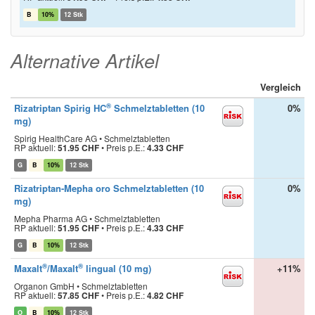
B
10%
12 Stk
Alternative Artikel
Vergleich
®
Rizatriptan Spirig HC
Schmelztabletten (10
0%
mg)
Spirig HealthCare AG • Schmelztabletten
RP aktuell:
51.95 CHF
•
Preis p.E.:
4.33 CHF
G
B
10%
12 Stk
Rizatriptan-Mepha oro Schmelztabletten (10
0%
mg)
Mepha Pharma AG • Schmelztabletten
RP aktuell:
51.95 CHF
•
Preis p.E.:
4.33 CHF
G
B
10%
12 Stk
®
®
Maxalt
/Maxalt
lingual (10 mg)
+11%
Organon GmbH • Schmelztabletten
RP aktuell:
57.85 CHF
•
Preis p.E.:
4.82 CHF
O
B
10%
12 Stk