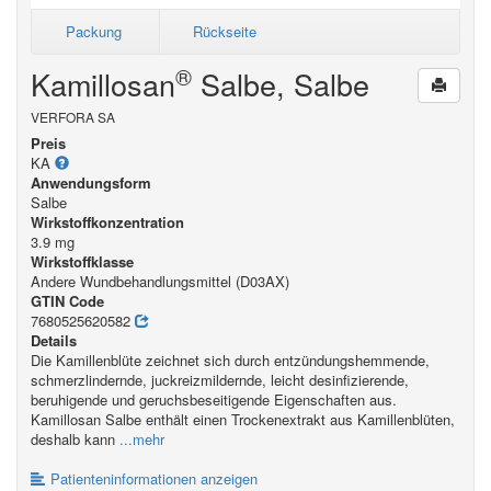
Packung
Rückseite
®
Kamillosan
Salbe, Salbe
VERFORA SA
Preis
KA
Anwendungsform
Salbe
Wirkstoffkonzentration
3.9 mg
Wirkstoffklasse
Andere Wundbehandlungsmittel (D03AX)
GTIN Code
7680525620582
Details
Die Kamillenblüte zeichnet sich durch entzündungshemmende,
schmerzlindernde, juckreizmildernde, leicht desinfizierende,
beruhigende und geruchsbeseitigende Eigenschaften aus.
Kamillosan Salbe enthält einen Trockenextrakt aus Kamillenblüten,
deshalb kann
...mehr
Patienteninformationen anzeigen