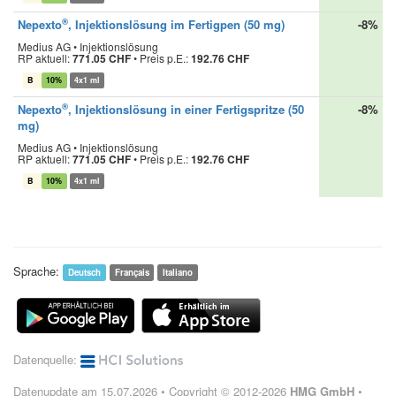
®
Nepexto
, Injektionslösung im Fertigpen (50 mg)
-8%
Medius AG • Injektionslösung
RP aktuell:
771.05 CHF
•
Preis p.E.:
192.76 CHF
B
10%
4x1 ml
®
Nepexto
, Injektionslösung in einer Fertigspritze (50
-8%
mg)
Medius AG • Injektionslösung
RP aktuell:
771.05 CHF
•
Preis p.E.:
192.76 CHF
B
10%
4x1 ml
Sprache:
Deutsch
Français
Italiano
Datenquelle:
Datenupdate am 15.07.2026 • Copyright © 2012-2026
HMG GmbH
•