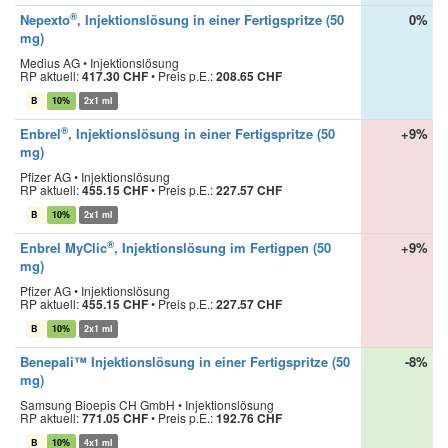
®
Nepexto
, Injektionslösung in einer Fertigspritze (50
0%
mg)
Medius AG • Injektionslösung
RP aktuell:
417.30 CHF
•
Preis p.E.:
208.65 CHF
B
10%
2x1 ml
®
Enbrel
, Injektionslösung in einer Fertigspritze (50
+9%
mg)
Pfizer AG • Injektionslösung
RP aktuell:
455.15 CHF
•
Preis p.E.:
227.57 CHF
B
10%
2x1 ml
®
Enbrel MyClic
, Injektionslösung im Fertigpen (50
+9%
mg)
Pfizer AG • Injektionslösung
RP aktuell:
455.15 CHF
•
Preis p.E.:
227.57 CHF
B
10%
2x1 ml
Benepali™ Injektionslösung in einer Fertigspritze (50
-8%
mg)
Samsung Bioepis CH GmbH • Injektionslösung
RP aktuell:
771.05 CHF
•
Preis p.E.:
192.76 CHF
B
10%
4x1 ml