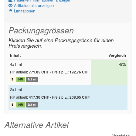
Artikeldetails anzeigen
Limitationen
Packungsgrössen
Klicken Sie auf eine Packungsgrösse für einen
Preisvergleich.
Inhalt
Vergleich
4x1 ml
-8%
RP aktuell:
771.05 CHF
•
Preis p.E.:
192.76 CHF
B
10%
4x1 ml
2x1 ml
RP aktuell:
417.30 CHF
•
Preis p.E.:
208.65 CHF
B
10%
2x1 ml
Alternative Artikel
Vergleich