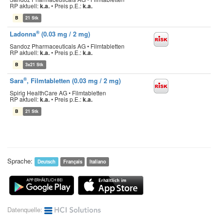
RP aktuell:
k.a.
•
Preis p.E.:
k.a.
B
21 Stk
®
Ladonna
(0.03 mg / 2 mg)
Sandoz Pharmaceuticals AG • Filmtabletten
RP aktuell:
k.a.
•
Preis p.E.:
k.a.
B
3x21 Stk
®
Sara
, Filmtabletten (0.03 mg / 2 mg)
Spirig HealthCare AG • Filmtabletten
RP aktuell:
k.a.
•
Preis p.E.:
k.a.
B
21 Stk
Sprache:
Deutsch
Français
Italiano
Datenquelle: