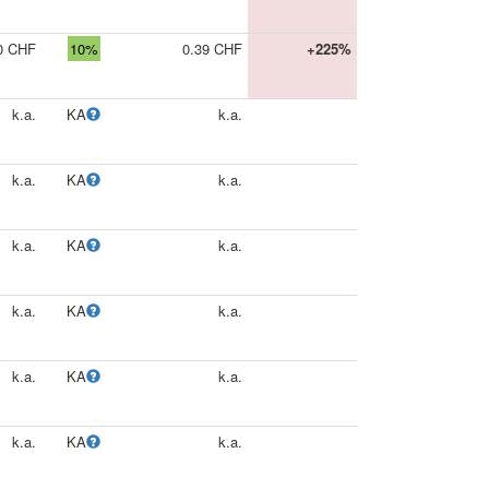
0 CHF
10%
0.39 CHF
+225%
k.a.
KA
k.a.
k.a.
KA
k.a.
k.a.
KA
k.a.
k.a.
KA
k.a.
k.a.
KA
k.a.
k.a.
KA
k.a.