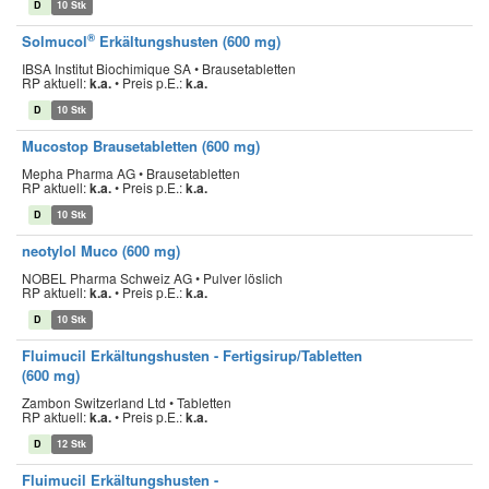
D
10 Stk
®
Solmucol
Erkältungshusten (600 mg)
IBSA Institut Biochimique SA • Brausetabletten
RP aktuell:
k.a.
•
Preis p.E.:
k.a.
D
10 Stk
Mucostop Brausetabletten (600 mg)
Mepha Pharma AG • Brausetabletten
RP aktuell:
k.a.
•
Preis p.E.:
k.a.
D
10 Stk
neotylol Muco (600 mg)
NOBEL Pharma Schweiz AG • Pulver löslich
RP aktuell:
k.a.
•
Preis p.E.:
k.a.
D
10 Stk
Fluimucil Erkältungshusten - Fertigsirup/Tabletten
(600 mg)
Zambon Switzerland Ltd • Tabletten
RP aktuell:
k.a.
•
Preis p.E.:
k.a.
D
12 Stk
Fluimucil Erkältungshusten -