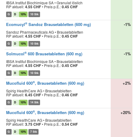
IBSA Institut Biochimique SA • Granulat löslich
RP aktuell:
4.55 CHF
•
Preis p.E.:
0.45 CHF
G
D
10%
10 Stk
®
Ecomucyl
Sandoz Brausetabletten (600 mg)
-1%
Sandoz Pharmaceuticals AG • Brausetabletten
RP aktuell:
4.55 CHF
•
Preis p.E.:
0.45 CHF
G
D
10%
10 Stk
®
Solmucol
600 Brausetabletten (600 mg)
-1%
IBSA Institut Biochimique SA • Brausetabletten
RP aktuell:
4.55 CHF
•
Preis p.E.:
0.45 CHF
G
D
10%
10 Stk
®
Mucofluid 600
, Brausetabletten (600 mg)
+2%
Spirig HealthCare AG • Brausetabletten
RP aktuell:
6.45 CHF
•
Preis p.E.:
0.46 CHF
G
D
10%
14 Stk
®
Mucofluid 600
, Brausetabletten (600 mg)
+20%
Spirig HealthCare AG • Brausetabletten
RP aktuell:
3.75 CHF
•
Preis p.E.:
0.54 CHF
G
D
10%
7 Stk