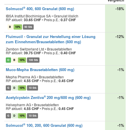
®
Solmucol
400, 600 Granulat (600 mg)
-18%
IBSA Institut Biochimique SA • Granulat löslich
RP aktuell:
33.65 CHF
•
Preis p.E.:
0.37 CHF
B
10%
90 Stk
Fluimucil - Granulat zur Herstellung einer Lösung
-12%
zum Einnehmen/Brausetabletten (600 mg)
Zambon Switzerland Ltd • Brausetabletten
RP aktuell:
39.75 CHF
•
Preis p.E.:
0.40 CHF
O
B
10%
100 Stk
Muco-Mepha Brausetabletten
(600 mg)
-1%
Mepha Pharma AG • Brausetabletten
RP aktuell:
4.55 CHF
•
Preis p.E.:
0.45 CHF
G
D
10%
10 Stk
®
Acetylcystein Zentiva
200 mg/600 mg (600 mg)
-1%
Helvepharm AG • Brausetabletten
RP aktuell:
4.55 CHF
•
Preis p.E.:
0.45 CHF
G
D
10%
10 Stk
®
Solmucol
100, 200, 600 Granulat (600 mg)
-1%