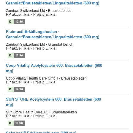
Granulat/Brausetabletten/Lingualtabletten (600 mg)
Zambon Switzerland Ltd • Brausetabletten
RP aktuell:
k.a.
•
Preis p.E.:
k.a.
D
12 Stk
Fluimucil Erkältungshusten -
Granulat/Brausetabletten/Lingualtabletten (600 mg)
Zambon Switzerland Ltd • Granulat löslich
RP aktuell:
k.a.
•
Preis p.E.:
k.a.
D
12 Stk
Coop Vitality Acetylcystein 600, Brausetabletten (600
mg)
Coop Vitality Health Care GmbH • Brausetabletten
RP aktuell:
k.a.
•
Preis p.E.:
k.a.
D
14 Stk
SUN STORE Acetylcystein 600, Brausetabletten (600
mg)
Sun Store Health Care AG • Brausetabletten
RP aktuell:
k.a.
•
Preis p.E.:
k.a.
D
14 Stk
®
Solmucol
Erkältungshusten (600 mg)