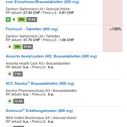
zum Einnehmen/Brausetabletten (600 mg)
Zambon Switzerland Ltd • Granulat löslich
RP aktuell:
27.30 CHF
•
Preis p.E.:
0.91 CHF
O
B
10%
30 Stk
Fluimucil - Tabletten (600 mg)
+135%
Zambon Switzerland Ltd • Tabletten
RP aktuell:
31.75 CHF
•
Preis p.E.:
1.06 CHF
B
10%
30 Stk
Amavita Acetylcystein 600, Brausetabletten (600 mg)
Amavita Health Care AG • Brausetabletten
RP aktuell:
k.a.
•
Preis p.E.:
k.a.
D
7 Stk
®
ACC Sandoz
Brausetabletten (600 mg)
Sandoz Pharmaceuticals AG • Brausetabletten
RP aktuell:
k.a.
•
Preis p.E.:
k.a.
D
10 Stk
®
Solmucol
Erkältungshusten (600 mg)
IBSA Institut Biochimique SA • Granulat löslich
RP aktuell:
k.a.
•
Preis p.E.:
k.a.