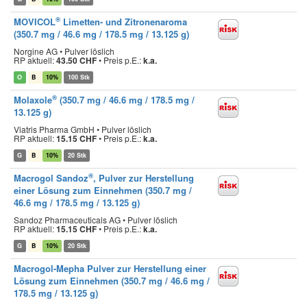
®
MOVICOL
Limetten- und Zitronenaroma
(350.7 mg / 46.6 mg / 178.5 mg / 13.125 g)
Norgine AG • Pulver löslich
RP aktuell:
43.50 CHF
•
Preis p.E.:
k.a.
O
B
10%
100 Stk
®
Molaxole
(350.7 mg / 46.6 mg / 178.5 mg /
13.125 g)
Viatris Pharma GmbH • Pulver löslich
RP aktuell:
15.15 CHF
•
Preis p.E.:
k.a.
G
B
10%
20 Stk
®
Macrogol Sandoz
, Pulver zur Herstellung
einer Lösung zum Einnehmen (350.7 mg /
46.6 mg / 178.5 mg / 13.125 g)
Sandoz Pharmaceuticals AG • Pulver löslich
RP aktuell:
15.15 CHF
•
Preis p.E.:
k.a.
G
B
10%
20 Stk
Macrogol-Mepha Pulver zur Herstellung einer
Lösung zum Einnehmen (350.7 mg / 46.6 mg /
178.5 mg / 13.125 g)