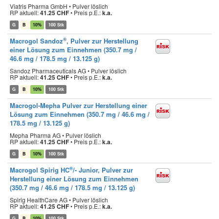
Viatris Pharma GmbH • Pulver löslich
RP aktuell:
41.25 CHF
•
Preis p.E.:
k.a.
G
B
10%
100 Stk
®
Macrogol Sandoz
, Pulver zur Herstellung
einer Lösung zum Einnehmen (350.7 mg /
46.6 mg / 178.5 mg / 13.125 g)
Sandoz Pharmaceuticals AG • Pulver löslich
RP aktuell:
41.25 CHF
•
Preis p.E.:
k.a.
G
B
10%
100 Stk
Macrogol-Mepha Pulver zur Herstellung einer
Lösung zum Einnehmen (350.7 mg / 46.6 mg /
178.5 mg / 13.125 g)
Mepha Pharma AG • Pulver löslich
RP aktuell:
41.25 CHF
•
Preis p.E.:
k.a.
G
B
10%
100 Stk
®
Macrogol Spirig HC
/- Junior, Pulver zur
Herstellung einer Lösung zum Einnehmen
(350.7 mg / 46.6 mg / 178.5 mg / 13.125 g)
Spirig HealthCare AG • Pulver löslich
RP aktuell:
41.25 CHF
•
Preis p.E.:
k.a.
G
B
10%
100 Stk