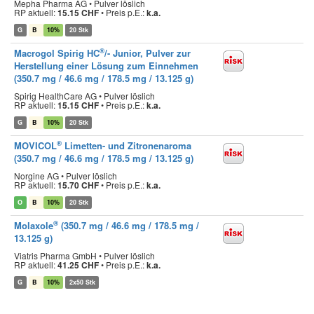
Mepha Pharma AG • Pulver löslich
RP aktuell:
15.15 CHF
•
Preis p.E.:
k.a.
G
B
10%
20 Stk
®
Macrogol Spirig HC
/- Junior, Pulver zur
Herstellung einer Lösung zum Einnehmen
(350.7 mg / 46.6 mg / 178.5 mg / 13.125 g)
Spirig HealthCare AG • Pulver löslich
RP aktuell:
15.15 CHF
•
Preis p.E.:
k.a.
G
B
10%
20 Stk
®
MOVICOL
Limetten- und Zitronenaroma
(350.7 mg / 46.6 mg / 178.5 mg / 13.125 g)
Norgine AG • Pulver löslich
RP aktuell:
15.70 CHF
•
Preis p.E.:
k.a.
O
B
10%
20 Stk
®
Molaxole
(350.7 mg / 46.6 mg / 178.5 mg /
13.125 g)
Viatris Pharma GmbH • Pulver löslich
RP aktuell:
41.25 CHF
•
Preis p.E.:
k.a.
G
B
10%
2x50 Stk