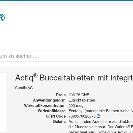
®
Actiq
Buccaltabletten mit integr
Curatis AG
Preis
235.75 CHF
Anwendungsform
Lutschtabletten
Wirkstoffkonzentration
200 mcg
Wirkstoffklasse
Fentanyl (parenterale Formen siehe
GTIN Code
7680570020078
Details
Actiq ist eine Arzneiform zur direkte
die Mundschleimhaut. Der Wirkstoff F
bezeichnet wird. Sobald Sie Actiq in