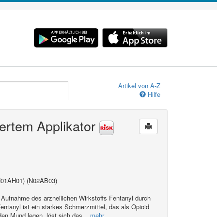
Artikel von A-Z
Hilfe
iertem Applikator
 N01AH01) (N02AB03)
n Aufnahme des arzneilichen Wirkstoffs Fentanyl durch
entanyl ist ein starkes Schmerzmittel, das als Opioid
 den Mund legen, löst sich das
...mehr