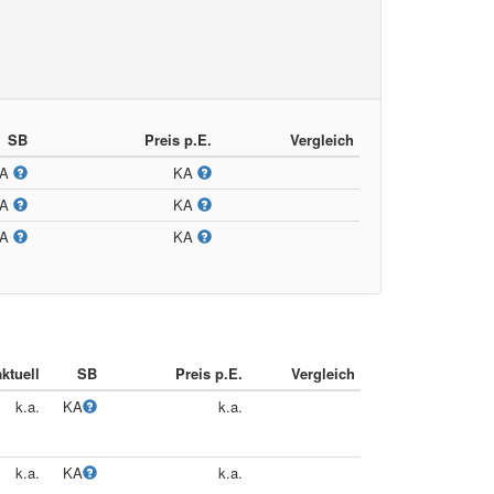
SB
Preis p.E.
Vergleich
KA
KA
KA
KA
KA
KA
ktuell
SB
Preis p.E.
Vergleich
k.a.
KA
k.a.
k.a.
KA
k.a.