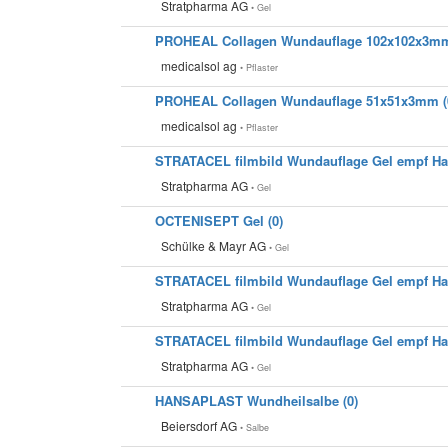
Stratpharma AG
• Gel
PROHEAL Collagen Wundauflage 102x102x3mm
medicalsol ag
• Pflaster
PROHEAL Collagen Wundauflage 51x51x3mm (
medicalsol ag
• Pflaster
STRATACEL filmbild Wundauflage Gel empf Haut 
Stratpharma AG
• Gel
OCTENISEPT Gel (0)
Schülke & Mayr AG
• Gel
STRATACEL filmbild Wundauflage Gel empf Haut 
Stratpharma AG
• Gel
STRATACEL filmbild Wundauflage Gel empf Haut 
Stratpharma AG
• Gel
HANSAPLAST Wundheilsalbe (0)
Beiersdorf AG
• Salbe