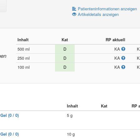
Patienteninformationen anzeigen
Artikeldetails anzeigen
Inhalt
Kat
RP aktuell
500 ml
D
KA
nen
250 ml
D
KA
100 ml
D
KA
Inhalt
Kat
RP a
l (0 / 0)
5 g
l (0 / 0)
10 g