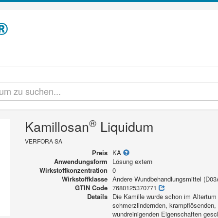
®
Kamillosan
Liquidum
VERFORA SA
Preis
KA
Anwendungsform
Lösung extern
Wirkstoffkonzentration
0
Wirkstoffklasse
Andere Wundbehandlungsmittel (D03
GTIN Code
7680125370771
Details
Die Kamille wurde schon im Altertum
schmerzlindernden, krampflösenden, l
wundreinigenden Eigenschaften gesch