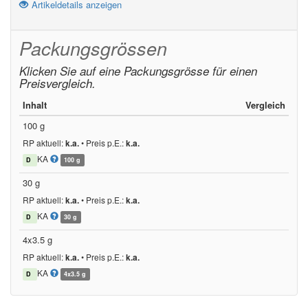
Artikeldetails anzeigen
Packungsgrössen
Klicken Sie auf eine Packungsgrösse für einen
Preisvergleich.
Inhalt
Vergleich
100 g
RP aktuell:
k.a.
•
Preis p.E.:
k.a.
KA
D
100 g
30 g
RP aktuell:
k.a.
•
Preis p.E.:
k.a.
KA
D
30 g
4x3.5 g
RP aktuell:
k.a.
•
Preis p.E.:
k.a.
KA
D
4x3.5 g