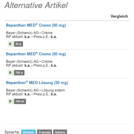
Alternative Artikel
Vergleich
®
Bepanthen MED
Creme (50 mg)
Bayer (Schweiz) AG • Crème
RP aktuell:
k.a.
•
Preis p.E.:
k.a.
D
30 g
®
Bepanthen MED
Creme (50 mg)
Bayer (Schweiz) AG • Crème
RP aktuell:
k.a.
•
Preis p.E.:
k.a.
D
100 g
®
Bepanthen
MED Lösung (50 mg)
Bayer (Schweiz) AG • Lösung extern
RP aktuell:
k.a.
•
Preis p.E.:
k.a.
D
100 ml
Sprache:
Deutsch
Français
Italiano