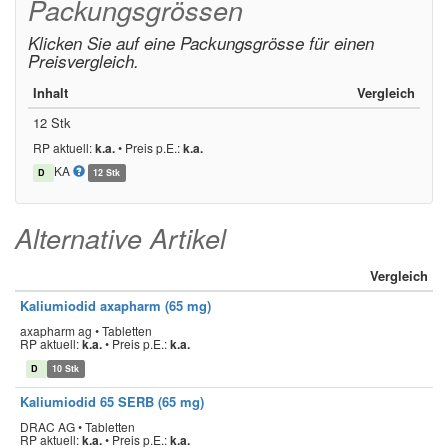
Packungsgrössen
Klicken Sie auf eine Packungsgrösse für einen
Preisvergleich.
Inhalt
Vergleich
12 Stk
RP aktuell:
k.a.
•
Preis p.E.:
k.a.
KA
D
12 Stk
Alternative Artikel
Vergleich
Kaliumiodid axapharm (65 mg)
axapharm ag • Tabletten
RP aktuell:
k.a.
•
Preis p.E.:
k.a.
D
10 Stk
Kaliumiodid 65 SERB (65 mg)
DRAC AG • Tabletten
RP aktuell:
k.a.
•
Preis p.E.:
k.a.