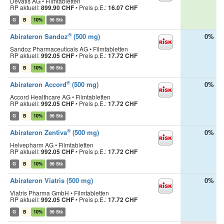
Devatis AG • Filmtabletten
RP aktuell:
899.90 CHF
•
Preis p.E.:
16.07 CHF
G
B
10%
56 Stk
®
Abirateron Sandoz
(500 mg)
0%
Sandoz Pharmaceuticals AG • Filmtabletten
RP aktuell:
992.05 CHF
•
Preis p.E.:
17.72 CHF
G
B
10%
56 Stk
®
Abirateron Accord
(500 mg)
0%
Accord Healthcare AG • Filmtabletten
RP aktuell:
992.05 CHF
•
Preis p.E.:
17.72 CHF
G
B
10%
56 Stk
®
Abirateron Zentiva
(500 mg)
0%
Helvepharm AG • Filmtabletten
RP aktuell:
992.05 CHF
•
Preis p.E.:
17.72 CHF
G
B
10%
56 Stk
Abirateron Viatris (500 mg)
0%
Viatris Pharma GmbH • Filmtabletten
RP aktuell:
992.05 CHF
•
Preis p.E.:
17.72 CHF
G
B
10%
56 Stk