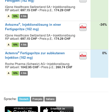
Fertigpen (162 mg)
iQone Healthcare Switzerland SA • Injektionslösung
RP aktuell:
697.15 CHF
•
Preis p.E.:
174.29 CHF
A
10%
4 Stk
®
Avtozma
, Injektionslösung in einer
-34%
Fertigspritze (162 mg)
iQone Healthcare Switzerland SA • Injektionslösung
RP aktuell:
697.15 CHF
•
Preis p.E.:
174.29 CHF
A
10%
4 Stk
®
Actemra
Fertigspritze zur subkutanen
0%
Injektion (162 mg)
Roche Pharma (Schweiz) AG • Injektionslösung
RP aktuell:
1042.95 CHF
•
Preis p.E.:
260.74 CHF
A
10%
4 Stk
Sprache:
Deutsch
Français
Italiano