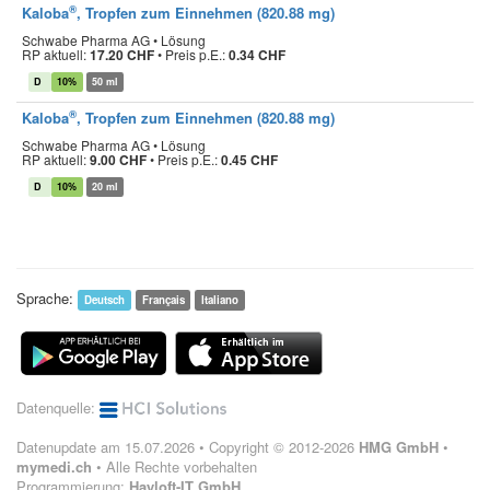
®
Kaloba
, Tropfen zum Einnehmen (820.88 mg)
Schwabe Pharma AG • Lösung
RP aktuell:
17.20 CHF
•
Preis p.E.:
0.34 CHF
D
10%
50 ml
®
Kaloba
, Tropfen zum Einnehmen (820.88 mg)
Schwabe Pharma AG • Lösung
RP aktuell:
9.00 CHF
•
Preis p.E.:
0.45 CHF
D
10%
20 ml
Sprache:
Deutsch
Français
Italiano
Datenquelle:
Datenupdate am 15.07.2026 • Copyright © 2012-2026
HMG GmbH
•
mymedi.ch
• Alle Rechte vorbehalten
Programmierung:
Hayloft-IT GmbH