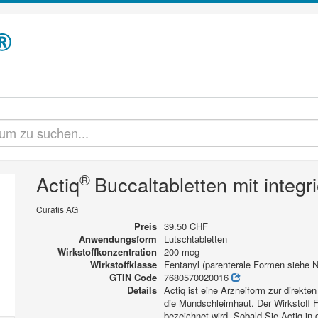
®
Actiq
Buccaltabletten mit integr
Curatis AG
Preis
39.50 CHF
Anwendungsform
Lutschtabletten
Wirkstoffkonzentration
200 mcg
Wirkstoffklasse
Fentanyl (parenterale Formen siehe
GTIN Code
7680570020016
Details
Actiq ist eine Arzneiform zur direkte
die Mundschleimhaut. Der Wirkstoff F
bezeichnet wird. Sobald Sie Actiq in