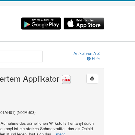
Artikel von A-Z
Hilfe
iertem Applikator
 N01AH01) (N02AB03)
n Aufnahme des arzneilichen Wirkstoffs Fentanyl durch
entanyl ist ein starkes Schmerzmittel, das als Opioid
 den Mund legen, löst sich das
...mehr