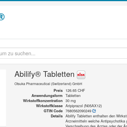
Abilify® Tabletten
Otsuka Pharmaceutical (Switzerland) GmbH
Preis
126.65 CHF
Anwendungsform
Tabletten
Wirkstoffkonzentration
30 mg
Wirkstoffklasse
Aripiprazol (N05AX12)
GTIN Code
7680562090249
Details
Abilify Tabletten enthalten den Wirks
Arzneimitteln welche Antipsychotika g
Verschreibung des Arztes oder der Är