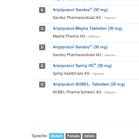
®
Aripiprazol Sandoz
(30 mg)
G
Sandoz Pharmaceuticals AG
• Tabletten
Aripiprazol-Mepha Tabletten (30 mg)
G
Mepha Pharma AG
• Tabletten
®
Aripiprazol Sandoz
(30 mg)
G
Sandoz Pharmaceuticals AG
• Tabletten
®
Aripiprazol Spirig HC
(30 mg)
G
Spirig HealthCare AG
• Tabletten
Aripiprazol NOBEL, Tabletten (30 mg)
G
NOBEL Pharma Schweiz AG
• Tabletten
Sprache:
Deutsch
Français
Italiano