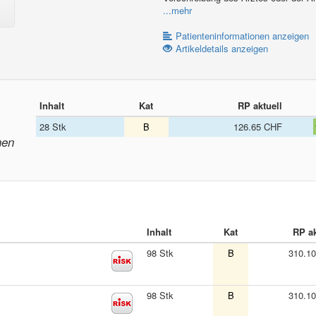
...mehr
Patienteninformationen anzeigen
Artikeldetails anzeigen
Inhalt
Kat
RP aktuell
28 Stk
B
126.65 CHF
nen
Inhalt
Kat
RP ak
98 Stk
B
310.1
98 Stk
B
310.1